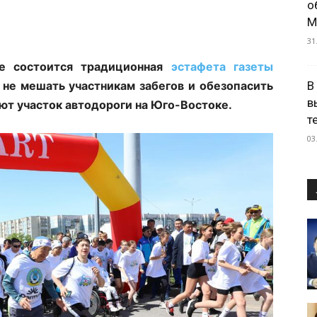
о
М
31
ре состоится традиционная
эстафета газеты
В
 не мешать участникам забегов и обезопасить
в
т участок автодороги на Юго-Востоке.
т
03