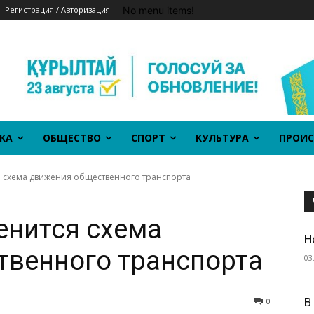
No menu items!
Регистрация / Авторизация
КА
ОБЩЕСТВО
СПОРТ
КУЛЬТУРА
ПРОИС
я схема движения общественного транспорта
енится схема
Н
твенного транспорта
03
В
0