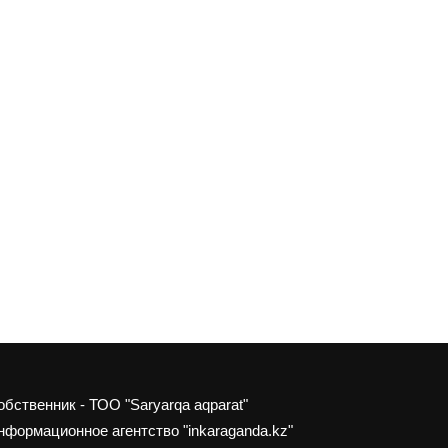
обственник - ТОО "Saryarqa aqparat"
нформационное агентство "inkaraganda.kz"