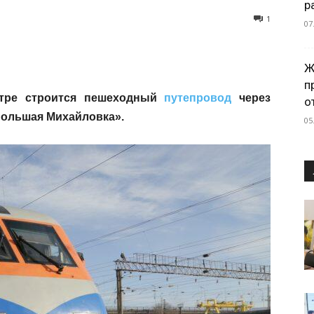
р
1
07
Ж
п
нтре строится пешеходный
путепровод
через
о
Большая Михайловка».
05