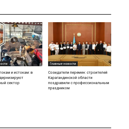
вости
Главные новости
токам и истокам: в
Созидатели перемен: строителей
одернизируют
Карагандинской области
ный сектор
поздравили с профессиональным
праздником