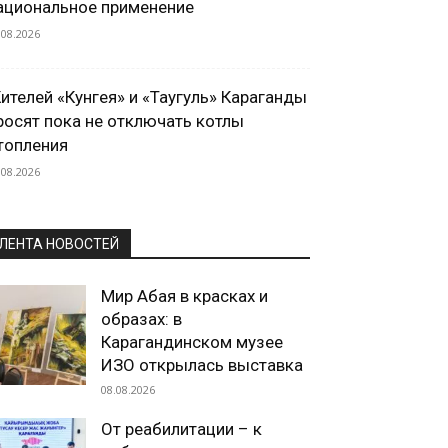
ациональное применение
.08.2026
ителей «Кунгея» и «Таугуль» Караганды
росят пока не отключать котлы
топления
.08.2026
ЛЕНТА НОВОСТЕЙ
Мир Абая в красках и
образах: в
Карагандинском музее
ИЗО открылась выставка
08.08.2026
От реабилитации – к