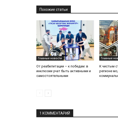
Похожие статьи
Главные новости
Главные но
От реабилитации – к победам: в
К чистым с
инклюзии учат быть активными и
регионе м
самостоятельными
коммуналь
1 КОММЕНТАРИЙ