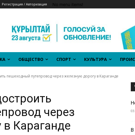
No menu items!
Регистрация / Авторизация
КА
ОБЩЕСТВО
СПОРТ
КУЛЬТУРА
ПРОИС
ить пешеходный путепровод через железную дорогу в Караганде
достроить
Н
провод через
03
 в Караганде
В