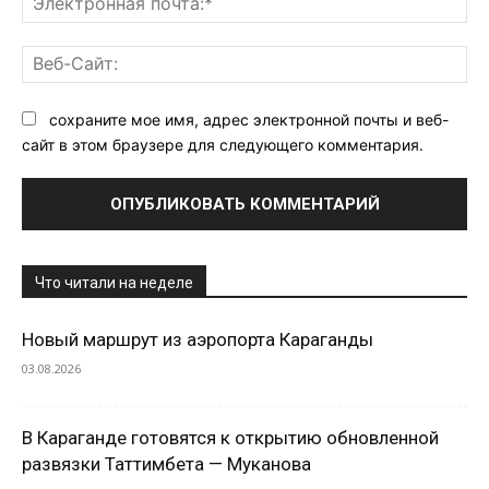
поч
Ве
Са
сохраните мое имя, адрес электронной почты и веб-
сайт в этом браузере для следующего комментария.
Что читали на неделе
Новый маршрут из аэропорта Караганды
03.08.2026
В Караганде готовятся к открытию обновленной
развязки Таттимбета — Муканова