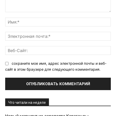
Комментарий:
Им
Эл
поч
Ве
Са
сохраните мое имя, адрес электронной почты и веб-
сайт в этом браузере для следующего комментария.
Что читали на неделе
Новый маршрут из аэропорта Караганды