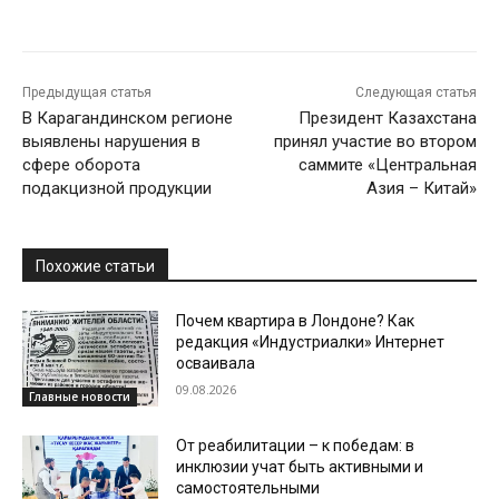
Предыдущая статья
Следующая статья
В Карагандинском регионе
Президент Казахстана
выявлены нарушения в
принял участие во втором
сфере оборота
саммите «Центральная
подакцизной продукции
Азия – Китай»
Похожие статьи
Почем квартира в Лондоне? Как
редакция «Индустриалки» Интернет
осваивала
09.08.2026
Главные новости
От реабилитации – к победам: в
инклюзии учат быть активными и
самостоятельными