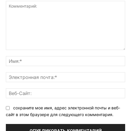
Комментарий:
Им
Эл
поч
Ве
Са
сохраните мое имя, адрес электронной почты и веб-
сайт в этом браузере для следующего комментария.