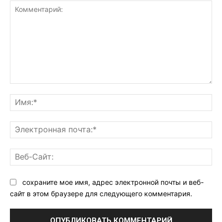
Комментарий:
Им
Эл
поч
Ве
Са
сохраните мое имя, адрес электронной почты и веб-
сайт в этом браузере для следующего комментария.