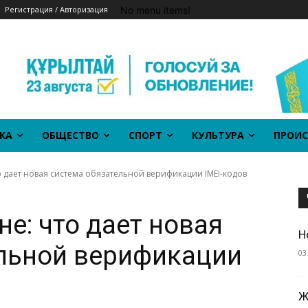
No menu items!
Регистрация / Авторизация
КА
ОБЩЕСТВО
СПОРТ
КУЛЬТУРА
ПРОИС
о дает новая система обязательной верификации IMEI-кодов
е: что дает новая
Н
ельной верификации
03
Ж