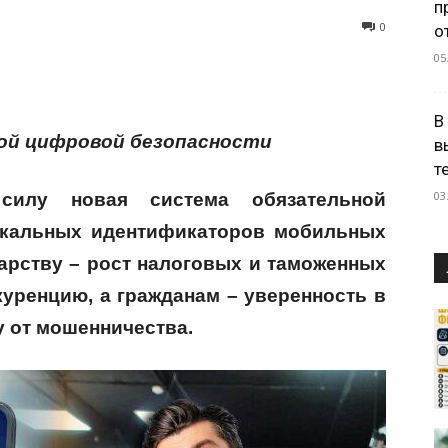
п
0
о
05
В
ой цифровой безопасности
в
т
03
силу новая система обязательной
икальных идентификаторов мобильных
дарству – рост налоговых и таможенных
куренцию, а гражданам – уверенность в
у от мошенничества.