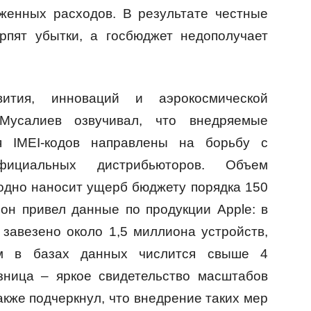
женных расходов. В результате честные
рпят убытки, а госбюджет недополучает
вития, инноваций и аэрокосмической
усалиев озвучивал, что внедряемые
я IMEI-кодов направлены на борьбу с
ициальных дистрибьюторов. Объем
одно наносит ущерб бюджету порядка 150
он привел данные по продукции Apple: в
завезено около 1,5 миллиона устройств,
ям в базах данных числится свыше 4
зница – яркое свидетельство масштабов
акже подчеркнул, что внедрение таких мер