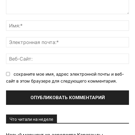
Комментарий:
Им
Эл
поч
Ве
Са
сохраните мое имя, адрес электронной почты и веб-
сайт в этом браузере для следующего комментария.
Что читали на неделе
Новый маршрут из аэропорта Караганды