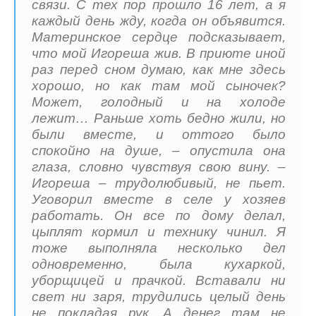
связи. С тех пор прошло 16 лет, а я
каждый день жду, когда он объявится.
Материнское сердце подсказывает,
что мой Игореша жив. В приюте иной
раз перед сном думаю, как мне здесь
хорошо, но как там мой сыночек?
Может, голодный и на холоде
лежит… Раньше хоть бедно жили, но
были вместе, и оттого было
спокойно на душе, – опустила она
глаза, словно чувствуя свою вину. –
Игореша – трудолюбивый, не пьет.
Уговорил вместе в селе у хозяев
работать. Он все по дому делал,
цыплят кормил и технику чинил. Я
тоже выполняла несколько дел
одновременно, была кухаркой,
уборщицей и прачкой. Вставали ни
свет ни заря, трудились целый день
не покладая рук. А денег там не