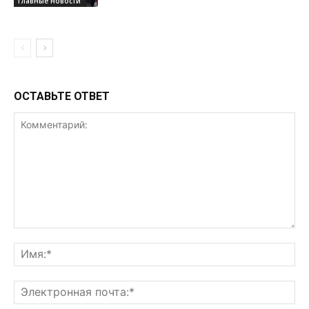
Главные новости
ОСТАВЬТЕ ОТВЕТ
Комментарий:
Им
Эл
поч