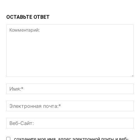
ОСТАВЬТЕ ОТВЕТ
Комментарий:
Им
Эл
поч
Ве
Са
сохраните мое имя, адрес электронной почты и веб-