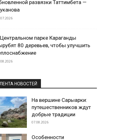
бновленной развязки Таттимбета —
уканова
.07.2026
 Центральном парке Караганды
ырубят 80 деревьев, чтобы улучшить
еплоснабжение
.08.2026
ЛЕНТА НОВОСТЕЙ
На вершине Сарыарки:
путешественников ждут
добрые традиции
07.08.2026
Особенности