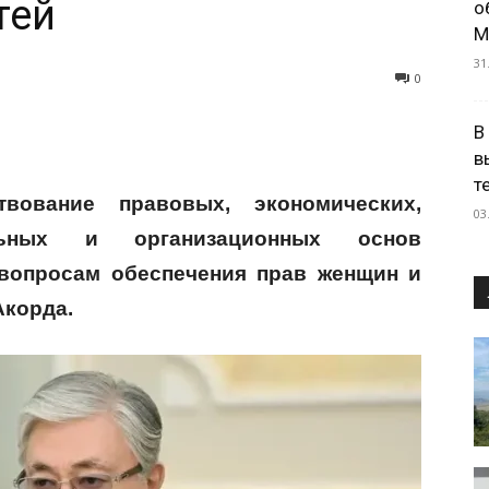
тей
о
М
31
0
В
в
т
вование правовых, экономических,
03
альных и организационных основ
 вопросам обеспечения прав женщин и
Акорда.