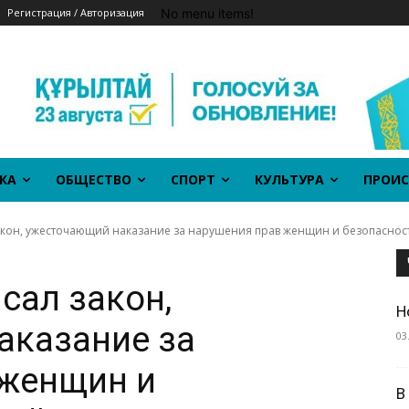
No menu items!
Регистрация / Авторизация
КА
ОБЩЕСТВО
СПОРТ
КУЛЬТУРА
ПРОИС
акон, ужесточающий наказание за нарушения прав женщин и безопаснос
сал закон,
Н
аказание за
03
 женщин и
В