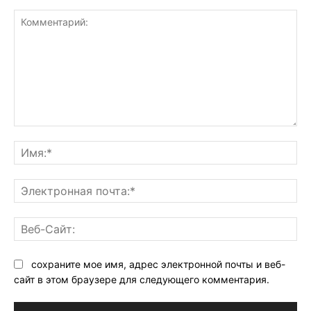
Комментарий:
Им
Эл
поч
Ве
Са
сохраните мое имя, адрес электронной почты и веб-
сайт в этом браузере для следующего комментария.