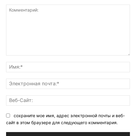
Комментарий:
Им
Эл
поч
Ве
Са
сохраните мое имя, адрес электронной почты и веб-
сайт в этом браузере для следующего комментария.