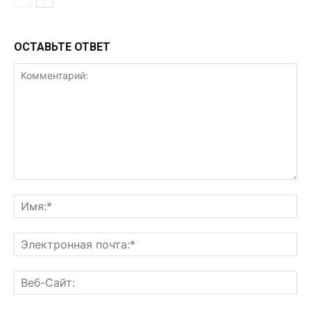
ОСТАВЬТЕ ОТВЕТ
Комментарий:
Им
Эл
поч
Ве
Са