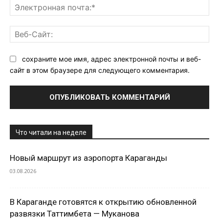
Эл
поч
Ве
Са
сохраните мое имя, адрес электронной почты и веб-
сайт в этом браузере для следующего комментария.
Что читали на неделе
Новый маршрут из аэропорта Караганды
03.08.2026
В Караганде готовятся к открытию обновленной
развязки Таттимбета — Муканова