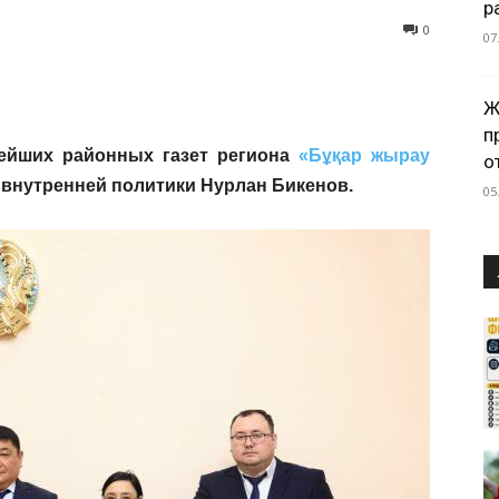
р
0
07
Ж
п
ейших районных газет региона
«Бұқар жырау
о
внутренней политики Нурлан Бикенов.
05