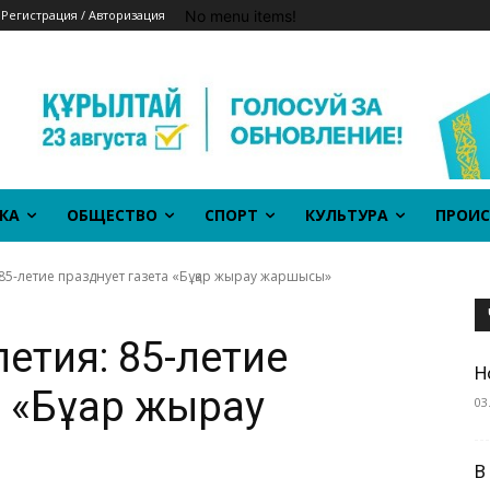
No menu items!
Регистрация / Авторизация
КА
ОБЩЕСТВО
СПОРТ
КУЛЬТУРА
ПРОИС
 85-летие празднует газета «Бұқар жырау жаршысы»
етия: 85-летие
Н
 «Бұқар жырау
03
В