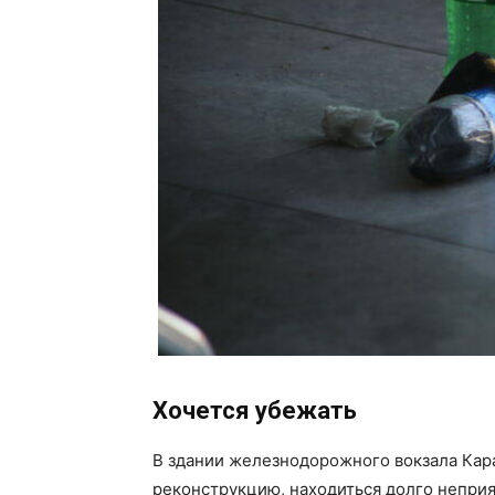
Хочется убежать
В здании железнодорожного вокзала Кара
реконструкцию, находиться долго неприя