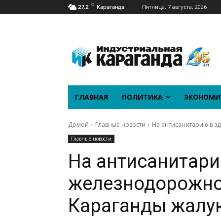
C
Пятница, 7 августа, 2026
27.2
Караганда
ГЛАВНАЯ
ПОЛИТИКА
ЭКОНОМИ
Домой
Главные новости
На антисанитарию в з
Главные новости
На антисанитари
железнодорожно
Караганды жалу