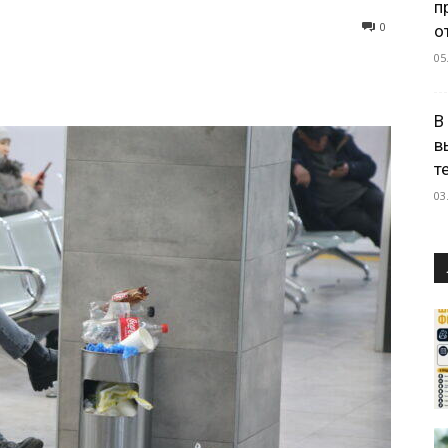
п
0
о
05
В
в
т
03