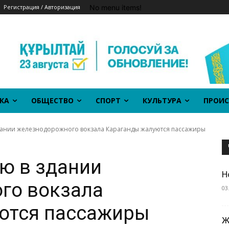
No menu items!
Регистрация / Авторизация
КА
ОБЩЕСТВО
СПОРТ
КУЛЬТУРА
ПРОИС
дании железнодорожного вокзала Караганды жалуются пассажиры
ю в здании
Н
го вокзала
03
ются пассажиры
Ж