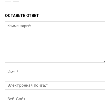
ОСТАВЬТЕ ОТВЕТ
Комментарий:
Им
Эл
поч
Ве
Са