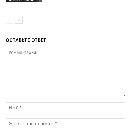
ОСТАВЬТЕ ОТВЕТ
Комментарий:
Им
Эл
поч