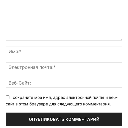
Комментарий:
Им
Эл
поч
Ве
Са
сохраните мое имя, адрес электронной почты и веб-
сайт в этом браузере для следующего комментария.