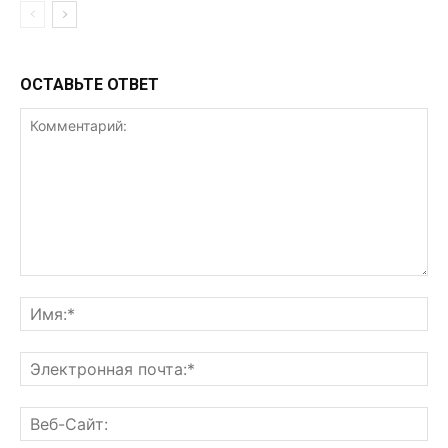
ОСТАВЬТЕ ОТВЕТ
Комментарий:
Им
Эл
поч
Ве
Са