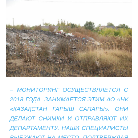
– МОНИТОРИНГ ОСУЩЕСТВЛЯЕТСЯ С
2018 ГОДА. ЗАНИМАЕТСЯ ЭТИМ АО «НК
«ҚАЗАҚСТАН ҒАРЫШ САПАРЫ». ОНИ
ДЕЛАЮТ СНИМКИ И ОТПРАВЛЯЮТ ИХ
ДЕПАРТАМЕНТУ. НАШИ СПЕЦИАЛИСТЫ
ВЫЕЗЖАЮТ НА МЕСТО, ПОДТВЕРЖДАЯ