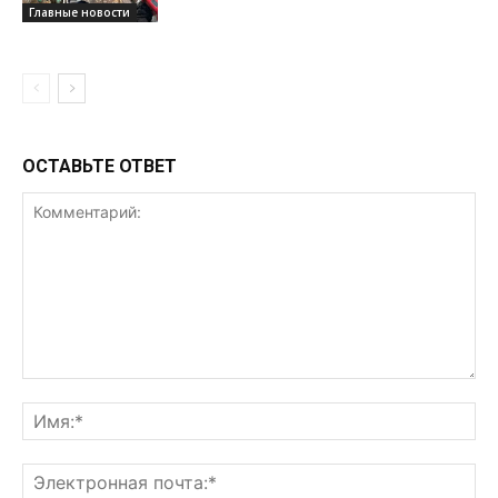
Главные новости
ОСТАВЬТЕ ОТВЕТ
Комментарий:
Им
Эл
поч