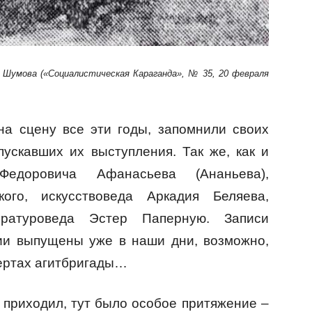
 Шумова («Социалистическая Караганда», № 35, 20 февраля
на сцену все эти годы, запомнили своих
пускавших их выступления. Так же, как и
Федоровича Афанасьева (Ананьева),
ого, искусствоведа Аркадия Беляева,
ературоведа Эстер Паперную. Записи
ии выпущены уже в наши дни, возможно,
цертах агитбригады…
 приходил, тут было особое притяжение –