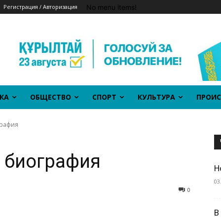
No menu items!
Регистрация / Авторизация
КА
ОБЩЕСТВО
СПОРТ
КУЛЬТУРА
ПРОИС
графия
й биография
Н
03
0
В