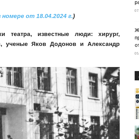
р
07
 номере от 18.04.2024 г.
)
Ж
и театра, известные люди: хирург,
п
, ученые Яков Додонов и Александр
о
05