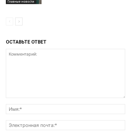
Главные новости
ОСТАВЬТЕ ОТВЕТ
Комментарий:
Им
Эл
поч