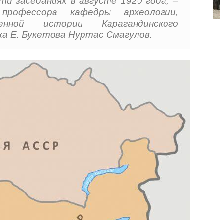
ти заседаниях в августе 1920 года, –
профессора кафедры археологии,
нной истории Карагандинского
а Е. Букетова Нуртас Смагулов.