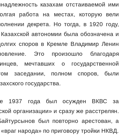
инадлежность казахам отстаиваемой ими
олгая работа на местах, которую вели
лнении декрета. Но тогда, в 1920 году,
 Казахской автономии была обозначена и
долгих споров в Кремле Владимир Ленин
новление. Это произошло благодаря
инцев, мечтавших о государственной
том заседании, полном споров, были
ахского государства.
бре 1937 года был осужден ВКВС за
кой организации» и сразу же расстрелян.
Байтурсынов был повторно арестован, а
 «враг народа» по приговору тройки НКВД.