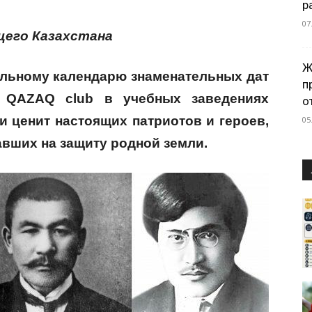
р
07
щего Казахстана
Ж
льному календарю знаменательных дат
п
т QAZAQ club в учебных заведениях
о
и ценит настоящих патриотов и героев,
05
авших на защиту родной земли.