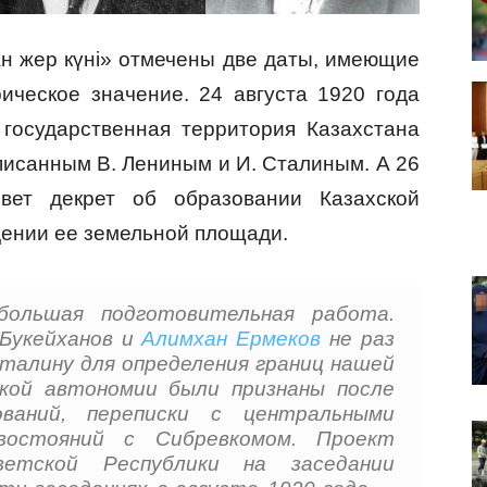
н жер күні» отмечены две даты, имеющие
ическое значение. 24 августа 1920 года
государственная территория Казахстана
писанным В. Лениным и И. Сталиным. А 26
вет декрет об образовании Казахской
дении ее земельной площади.
ольшая подготовительная работа.
Букейханов и
Алимхан Ермеков
не раз
Сталину для определения границ нашей
ской автономии были признаны после
ований, переписки с центральными
востояний с Сибревкомом. Проект
ветской Республики на заседании