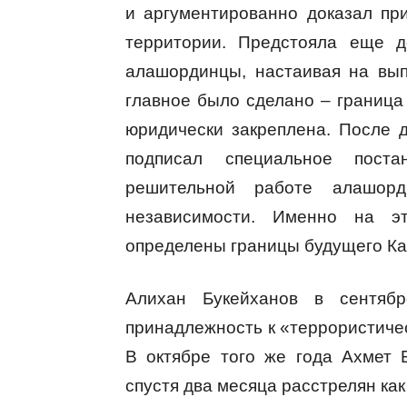
и аргументированно доказал пр
территории. Предстояла еще д
алашординцы, настаивая на выпо
главное было сделано – граница
юридически закреплена. После 
подписал специальное поста
решительной работе алашорд
независимости. Именно на э
определены границы будущего Каз
Алихан Букейханов в сентя
принадлежность к «террористичес
В октябре того же года Ахмет 
спустя два месяца расстрелян как