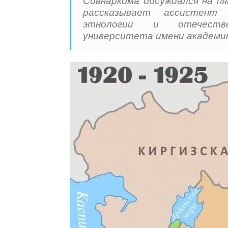
Совнаркома обсуждался на пя
рассказывает ассистент 
этнологии и отечестве
университета имени академик