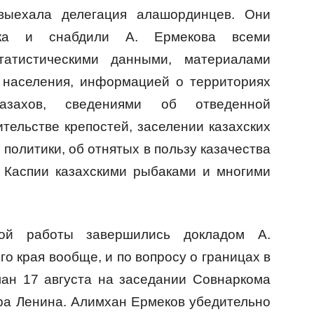
выехала делегация алашординцев. Они
чика и снабдили А. Ермекова всеми
татистическими данными, материалами
 населения, информацией о территориях
казахов, сведениями об отведенной
тельстве крепостей, заселении казахских
политики, об отнятых в пользу казачества
 Каспии казахскими рыбаками и многими
ной работы завершились докладом А.
о края вообще, и по вопросу о границах в
лан 17 августа на заседании Совнаркома
ра Ленина. Алимхан Ермеков убедительно