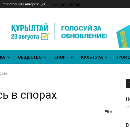
No menu items!
Регистрация / Авторизация
КА
ОБЩЕСТВО
СПОРТ
КУЛЬТУРА
ПРОИС
орах
ь в спорах
Н
03
0
В