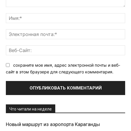
Комментарий:
Им
Эл
поч
Ве
Са
сохраните мое имя, адрес электронной почты и веб-
сайт в этом браузере для следующего комментария.
Что читали на неделе
Новый маршрут из аэропорта Караганды