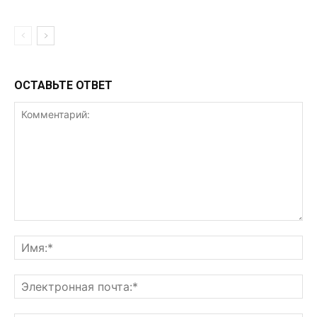
ОСТАВЬТЕ ОТВЕТ
Комментарий:
Им
Эл
поч