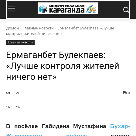
Домой
Главные новости
Ермаганбет Булекпаев: «Лучше
контроля жителей ничего нет»
Главные новости
Ермаганбет Булекпаев:
«Лучше контроля жителей
ничего нет»
1879
0
16.06.2023
В посёлке Габидена Мустафина
Бухар-
Жырауского района
строят