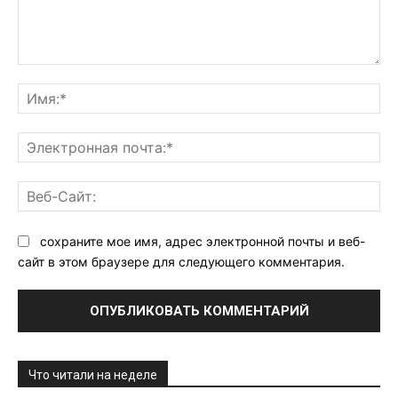
Комментарий:
Им
Эл
поч
Ве
Са
сохраните мое имя, адрес электронной почты и веб-
сайт в этом браузере для следующего комментария.
Что читали на неделе