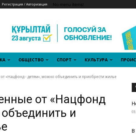
No menu items!
Регистрация / Авторизация
КА
ОБЩЕСТВО
СПОРТ
КУЛЬТУРА
ПРОИС
 от «Нацфонд - детям», можно объединить и приобрести жилье
енные от «Нацфонд
Н
 объединить и
03
ье
В