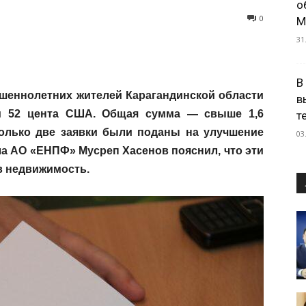
о
0
М
31
В
шеннолетних жителей Карагандинской области
в
и 52 цента США. Общая сумма — свыше 1,6
т
олько две заявки были поданы на улучшение
03
а АО «ЕНПФ» Мусреп Хасенов пояснил, что эти
в недвижимость.