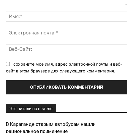
Комментарий:
Им
Эл
поч
Ве
Са
сохраните мое имя, адрес электронной почты и веб-
сайт в этом браузере для следующего комментария.
Что читали на неделе
В Караганде старым автобусам нашли
рациональное применение