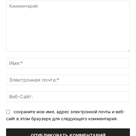
Комментарий:
Им
Эл
поч
Ве
Са
сохраните мое имя, адрес электронной почты и веб-
сайт в этом браузере для следующего комментария.