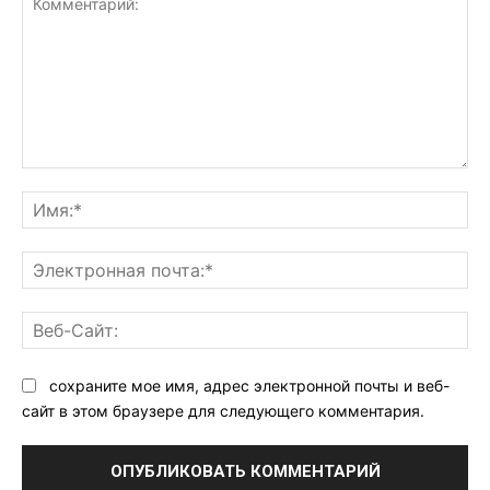
Комментарий:
Им
Эл
поч
Ве
Са
сохраните мое имя, адрес электронной почты и веб-
сайт в этом браузере для следующего комментария.