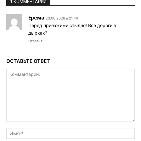
1 КОММЕНТАРИЙ
Ерема
23.06.2026 в 21:40
Перед приезжими стыдно! Все дороги в
дырках?
Ответить
ОСТАВЬТЕ ОТВЕТ
Комментарий:
Им