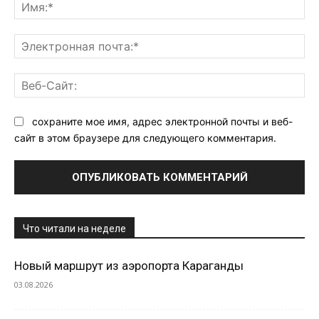
Им
Эл
поч
Ве
Са
сохраните мое имя, адрес электронной почты и веб-
сайт в этом браузере для следующего комментария.
Что читали на неделе
Новый маршрут из аэропорта Караганды
03.08.2026