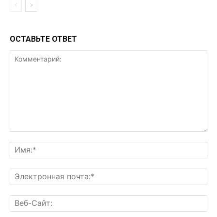
ОСТАВЬТЕ ОТВЕТ
Комментарий:
Им
Эл
поч
Ве
Са