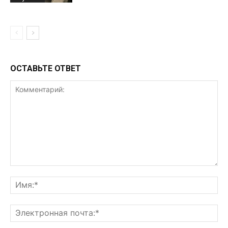
ОСТАВЬТЕ ОТВЕТ
Комментарий:
Им
Эл
поч