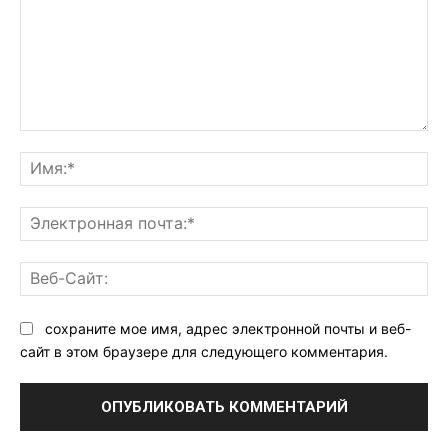
Комментарий:
Им
Эл
поч
Ве
Са
сохраните мое имя, адрес электронной почты и веб-
сайт в этом браузере для следующего комментария.