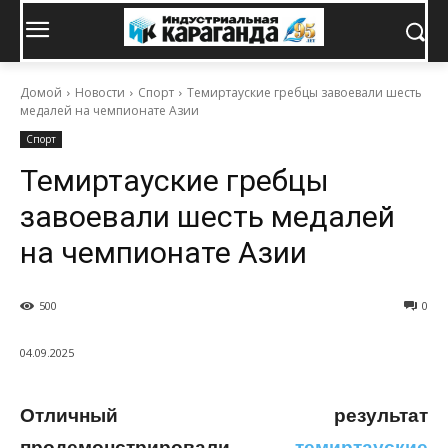
Домой
Новости
Спорт
Темиртауские гребцы завоевали шесть
медалей на чемпионате Азии
Спорт
Темиртауские гребцы
завоевали шесть медалей
на чемпионате Азии
500
0
04.09.2025
Отличный результат
продемонстрировали
темиртауские