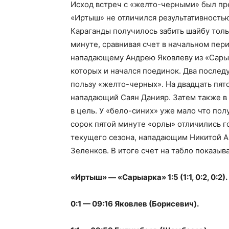
Исход встреч с «желто-черными» был пр
«Иртыш» не отличился результативностью 
Караганды получилось забить шайбу тол
минуте, сравнивая счет в начальном пери
нападающему Андрею Яковлеву из «Сарыа
которых и начался поединок. Два послед
пользу «желто-черных». На двадцать пят
нападающий Саян Данияр. Затем также в
в цель. У «бело-синих» уже мало что пол
сорок пятой минуте «орлы» отличились г
текущего сезона, нападающим Никитой А
Зеленков. В итоге счет на табло показыва
«Иртыш» — «Сарыарка» 1:5 (1:1, 0:2, 0:2).
0:1 — 09:16 Яковлев (Борисевич).