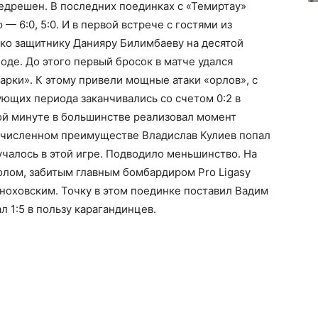
едрешен. В последних поединках с «Темиртау»
— 6:0, 5:0. И в первой встрече с гостями из
ько защитнику Данияру Билимбаеву на десятой
оде. До этого первый бросок в матче удался
рки». К этому привели мощные атаки «орлов», с
ующих периода заканчивались со счетом 0:2 в
ой минуте в большинстве реализовал момент
 численном преимуществе Владислав Кулиев попал
учалось в этой игре. Подводило меньшинство. На
олом, забитым главным бомбардиром Pro Ligasy
ноховским. Точку в этом поединке поставил Вадим
л 1:5 в пользу карагандинцев.