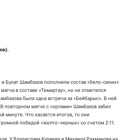
ов).
и Булат Шамбазов пополнили состав «бело-синих»
 матча в составе «Темиртау», но не отметился
амбазова была одна встреча за «Бейбарыс». В ней
 В повторном матче с «орлами» Шамбазов забил
 минуте. Что касается итогов, то они
ромной победой «желто-черных» со счетом 2:11.
ов. У Владислава Кулиева и Михаила Рахманова на