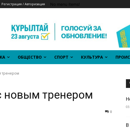
No menu items!
Регистрация / Авторизация
КА
ОБЩЕСТВО
СПОРТ
КУЛЬТУРА
ПРОИС
м тренером
с новым тренером
Н
03
0
В