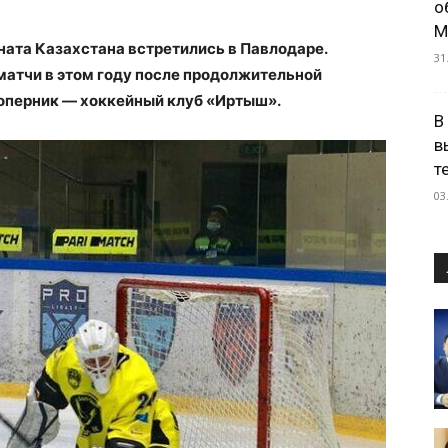
о
М
ната Казахстана встретились в Павлодаре.
31
атчи в этом году после продолжительной
оперник — хоккейный клуб «Иртыш».
В
в
т
03