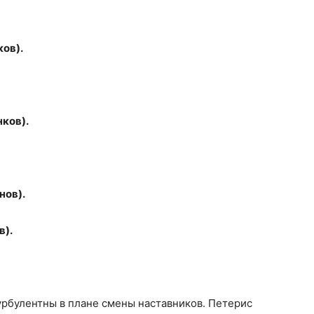
ков).
нков).
нов).
в).
урбулентны в плане смены наставников. Петерис