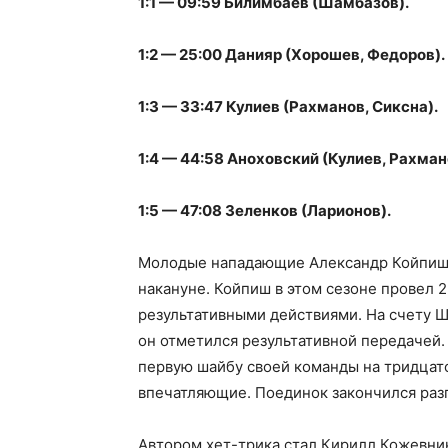
1:1 — 09:59 Билимбаев (Шамбазов).
1:2 — 25:00 Данияр (Хорошев, Федоров).
1:3 — 33:47 Кулиев (Рахманов, Сиксна).
1:4 — 44:58 Аноховский (Кулиев, Рахман
1:5 — 47:08 Зеленков (Ларионов).
Молодые нападающие Александр Койпиш 
накануне. Койпиш в этом сезоне провел 2
результативными действиями. На счету Ш
он отметился результативной передачей.
первую шайбу своей команды на тридцатой
впечатляющие. Поединок закончился разг
Автором хет-трика стал Кирилл Кожевник