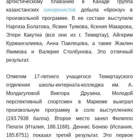
артистическому плаванию в Канаде группа
казахстанских
синхронистов
добыла «бронзу» в
произвольной программе. В ее составе выступили
Наргиза Болатова, Ясмин Туякова, Ксения Макарова,
Этери Какутиа (все они из г. Темиртау), Айгерим
Курмангалиева, Анна Павлецова, а также Жаклин
Якимова и Валерия Столбунова. Это отличный
результат.
Отметим 17-летнего учащегося Темиртауского
отделения школы-интерната-колледжа им. А.
Молдагуловой Виктора Друзина. Молодой
перспективный спортсмен в Маркеме выиграл
произвольную программу в соло выступлениях
(193.7938 балла). Второе место занял Филиппо
Пелати (Италия, 186.1168). Деннис Бонею (Испания,
185.8751) показал третий результат. Это первое