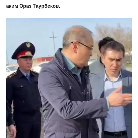
аким Ораз Таурбеков.