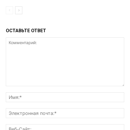
ОСТАВЬТЕ ОТВЕТ
Комментарий:
Им
Эл
поч
Ве