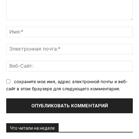
Комментарий:
Им
Эл
поч
Ве
Са
сохраните мое имя, адрес электронной почты и веб-
сайт в этом браузере для следующего комментария.
Что читали на неделе