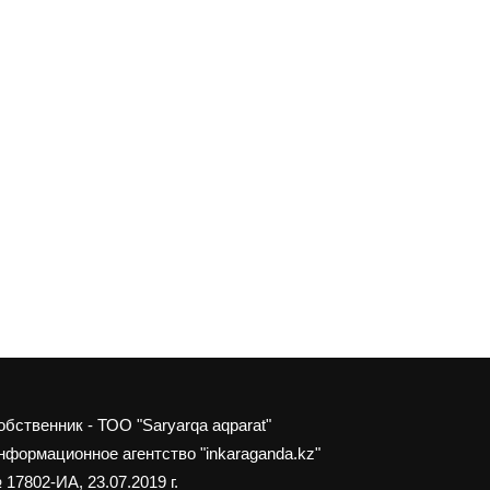
обственник - ТОО "Saryarqa aqparat"
нформационное агентство "inkaraganda.kz"
 17802-ИА, 23.07.2019 г.