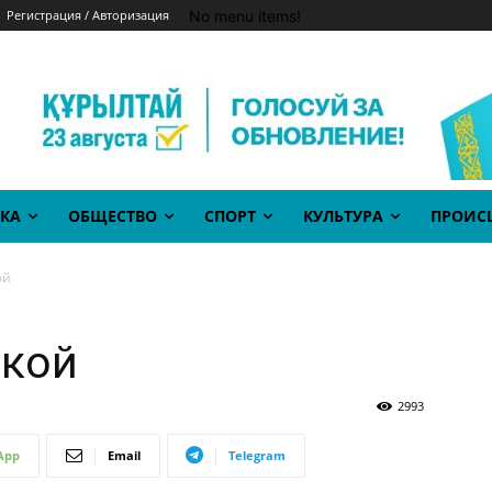
No menu items!
Регистрация / Авторизация
КА
ОБЩЕСТВО
СПОРТ
КУЛЬТУРА
ПРОИС
ой
вкой
2993
App
Email
Telegram