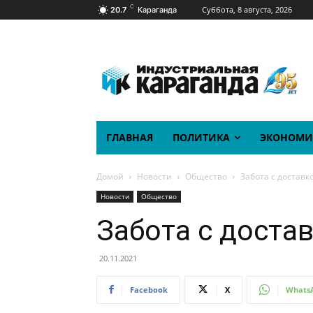
C
Суббота, 8 августа, 2026
20.7
Караганда
ГЛАВНАЯ
ПОЛИТИКА
ЭКОНОМИ
Домой
Новости
Общество
Забота с доставк
Новости
Общество
Забота с доста
20.11.2021
Facebook
X
Whats