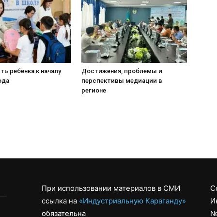
ь ребенка к началу
Достижения, проблемы и
ода
перспективы медиации в
регионе
При использовании материалов в СМИ
С
ссылка на
«Индустриальную Караганду»
И
обязательна
№