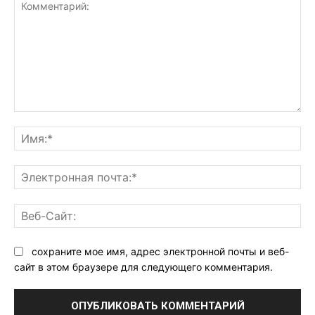
Комментарий:
Им
Эл
поч
Ве
Са
сохраните мое имя, адрес электронной почты и веб-
сайт в этом браузере для следующего комментария.