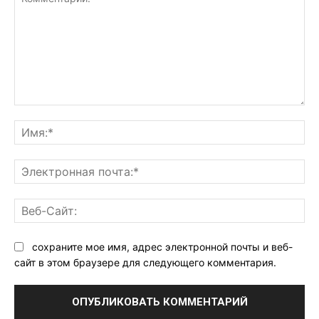
Комментарий:
Им
Эл
поч
Ве
Са
сохраните мое имя, адрес электронной почты и веб-
сайт в этом браузере для следующего комментария.