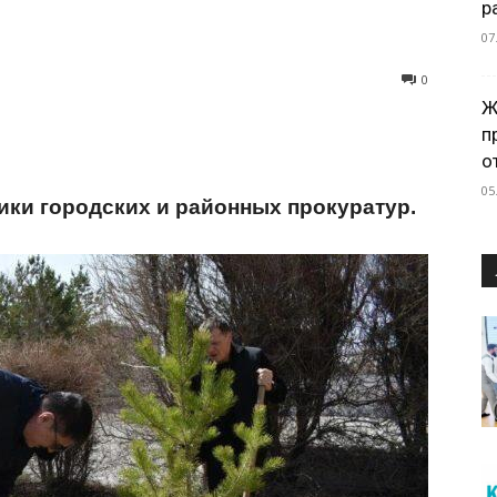
р
07
0
Ж
п
о
05
ики городских и районных прокуратур.