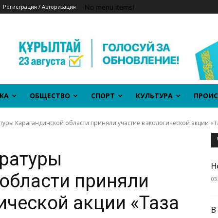
No menu items!
Регистрация / Авторизация
КА
ОБЩЕСТВО
СПОРТ
КУЛЬТУРА
ПРОИС
уры Карагандинской области приняли участие в экологической акции «Та
уратуры
Н
области приняли
03
ической акции «Таза
В