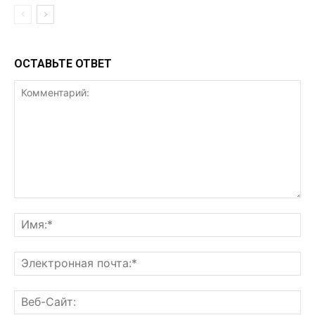
ОСТАВЬТЕ ОТВЕТ
Комментарий:
Им
Эл
поч
Ве
Са