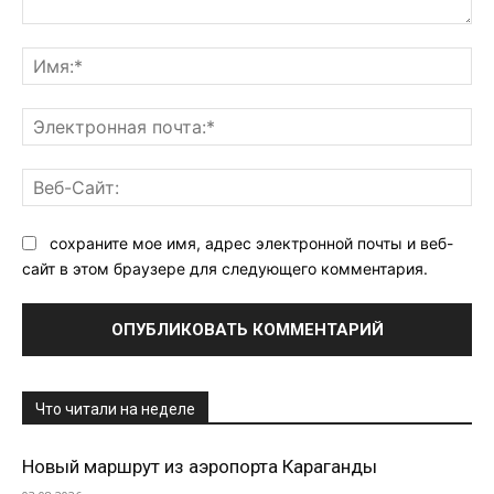
Комментарий:
Им
Эл
поч
Ве
Са
сохраните мое имя, адрес электронной почты и веб-
сайт в этом браузере для следующего комментария.
Что читали на неделе
Новый маршрут из аэропорта Караганды