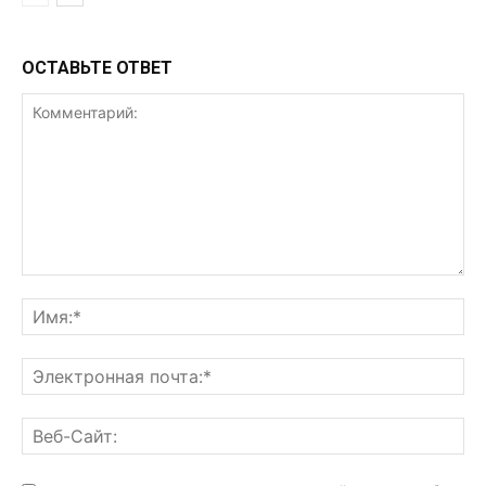
ОСТАВЬТЕ ОТВЕТ
Комментарий:
Им
Эл
поч
Ве
Са